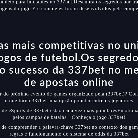
pleto para iniciantes no 337bet.Descubra os segredos por trá
agens do jogo Y e como eles foram desenvolvidos pela equipe
gas mais competitivas no un
ogos de futebol.Os segred
do sucesso da 337bet no m
de apostas online
r do próximo evento de games organizado pela (337bet)? Con
o que torna 337bet uma opção popular entre os jogadores
s de eSports de 337bet estão cada vez mais popularesEmotiona
pelos campos de batalha - Conheça o jogo 337bet!
s de compreender a palavra-chave 337bet no contexto dos gam
regras e funcionamento do sistema de odds da 337bet