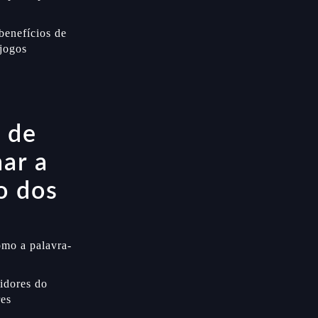
benefícios de
 jogos
 de
ar a
o dos
omo a palavra-
tidores do
res