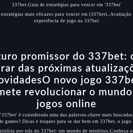
337bet.Guia de estratégias para vencer em '337bet'
estratégias mais eficazes para vencer em (337bet)..Avaliação
experiência de jogo na 337bet
turo promissor do 337bet: 
rar das próximas atualizaç
ovidadesO novo jogo 337b
mete revolucionar o mundo
jogos online
'337bet' é considerada uma das palavras-chave mais buscadas
 de games?.Dicas e truques para se dar bem em 337bet, o jog
história por trás do 337bet: um mundo de mistérios.Conheça os