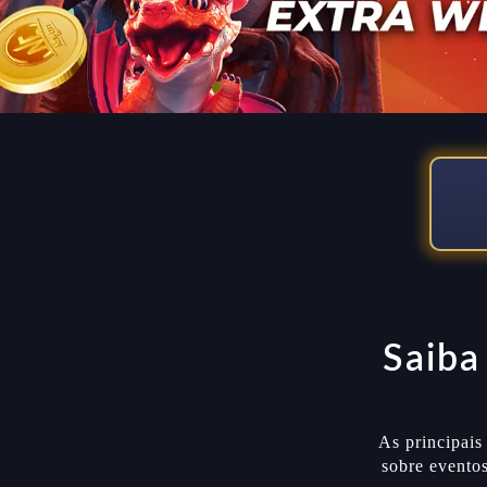
Saiba
As principais
sobre eventos