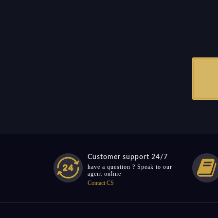
Customer support 24/7
have a question ? Speak to our
agent online
Contact CS