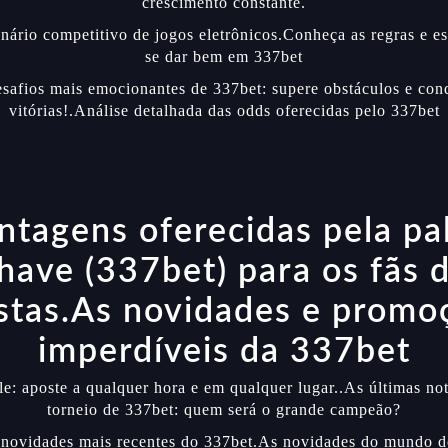
crescimento constante.
ário competitivo de jogos eletrônicos.Conheça as regras e es
se dar bem em 337bet
safios mais emocionantes de 337bet: supere obstáculos e con
vitórias!.Análise detalhada das odds oferecidas pelo 337bet
ntagens oferecidas pela pa
have (337bet) para os fãs 
stas.As novidades e promo
imperdíveis da 337bet
e: aposte a qualquer hora e em qualquer lugar..As últimas not
torneio de 337bet: quem será o grande campeão?
 novidades mais recentes do 337bet.As novidades do mundo 