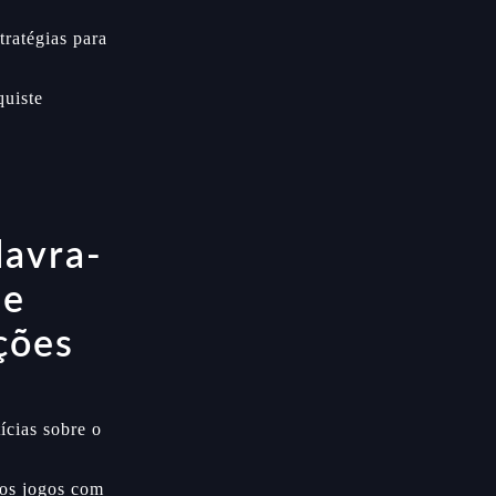
tratégias para
quiste
lavra-
de
ções
ícias sobre o
dos jogos com